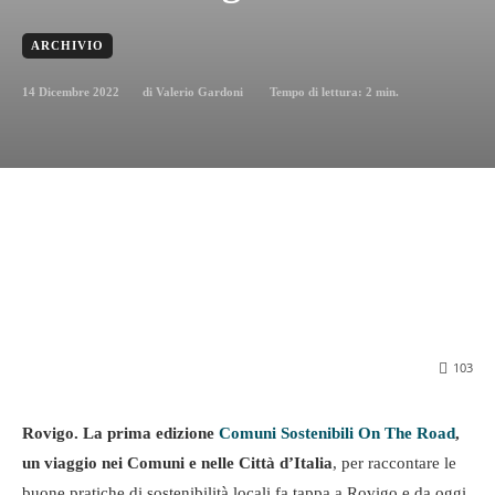
ARCHIVIO
14 Dicembre 2022
Tempo di lettura:
2
min.
di
Valerio Gardoni
103
Rovigo. La prima edizione
Comuni Sostenibili On The Road
,
un viaggio nei Comuni e nelle Città d’Italia
, per raccontare le
buone pratiche di sostenibilità locali fa tappa a Rovigo e da oggi