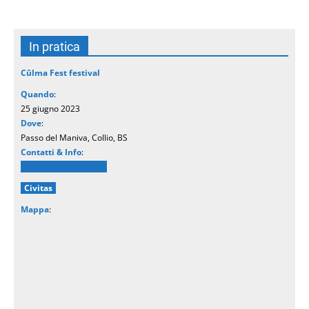
In pratica
Cûlma Fest festival
Quando
:
25 giugno 2023
Dove
:
Passo del Maniva, Collio, BS
Contatti & Info
:
Cûlma Fest festival
Civitas
Mappa
: