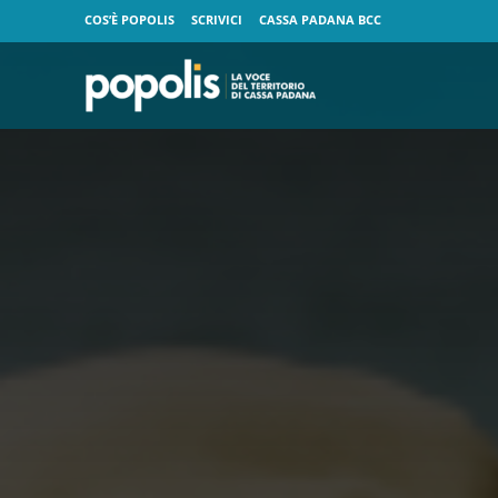
COS’È POPOLIS
SCRIVICI
CASSA PADANA BCC