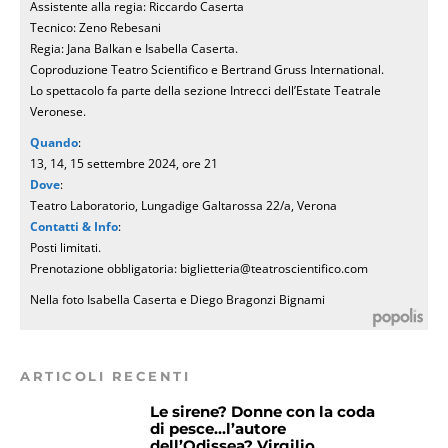
Assistente alla regia: Riccardo Caserta
Tecnico: Zeno Rebesani
Regia: Jana Balkan e Isabella Caserta.
Coproduzione Teatro Scientifico e Bertrand Gruss International.
Lo spettacolo fa parte della sezione Intrecci dell’Estate Teatrale
Veronese.
Quando
:
13, 14, 15 settembre 2024, ore 21
Dove
:
Teatro Laboratorio, Lungadige Galtarossa 22/a, Verona
Contatti & Info
:
Posti limitati.
Prenotazione obbligatoria: biglietteria@teatroscientifico.com
Nella foto Isabella Caserta e Diego Bragonzi Bignami
ARTICOLI RECENTI
Le sirene? Donne con la coda
di pesce…l’autore
dell’Odissea? Virgilio…