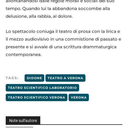
allontanandosi dalle regole morali e sociali del suo
tempo. Quando lui la abbandona soccombe alla
delusione, alla rabbia, al dolore.
Lo spettacolo coniuga il teatro di prosa con la lirica e
il mezzo audiovisivo in una commistione di passato e
presente e si avvale di una scrittura drammaturgica
contemporanea.
TAGS:
DIDONE
TEATRO A VERONA
TEATRO SCIENTIFICO LABORATORIO
TEATRO SCIENTIFICO VERONA
VERONA
Note sull'autore