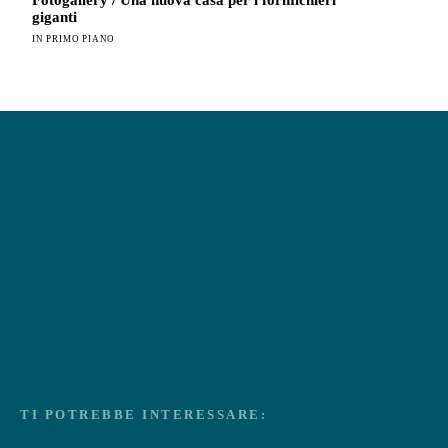
Fotogallery / Una nuova casa per i formichieri
giganti
IN PRIMO PIANO
TI POTREBBE INTERESSARE: