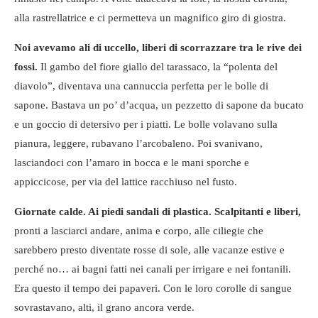
alla rastrellatrice e ci permetteva un magnifico giro di giostra.
Noi avevamo ali di uccello, liberi di scorrazzare tra le rive dei
fossi.
Il gambo del fiore giallo del tarassaco, la “polenta del
diavolo”, diventava una cannuccia perfetta per le bolle di
sapone. Bastava un po’ d’acqua, un pezzetto di sapone da bucato
e un goccio di detersivo per i piatti. Le bolle volavano sulla
pianura, leggere, rubavano l’arcobaleno. Poi svanivano,
lasciandoci con l’amaro in bocca e le mani sporche e
appiccicose, per via del lattice racchiuso nel fusto.
Giornate calde. Ai piedi sandali di plastica. Scalpitanti e liberi,
pronti a lasciarci andare, anima e corpo, alle ciliegie che
sarebbero presto diventate rosse di sole, alle vacanze estive e
perché no… ai bagni fatti nei canali per irrigare e nei fontanili.
Era questo il tempo dei papaveri. Con le loro corolle di sangue
sovrastavano, alti, il grano ancora verde.