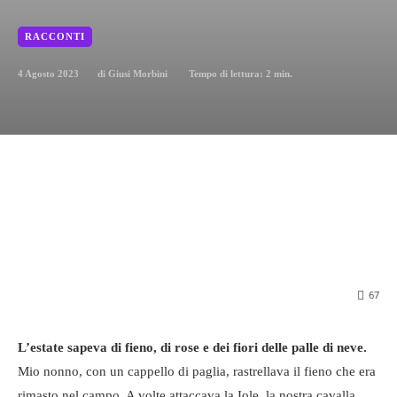
RACCONTI
4 Agosto 2023
Tempo di lettura:
2
min.
di
Giusi Morbini
67
L’estate sapeva di fieno, di rose e dei fiori delle palle di neve.
Mio nonno, con un cappello di paglia, rastrellava il fieno che era
rimasto nel campo. A volte attaccava la Iole, la nostra cavalla,