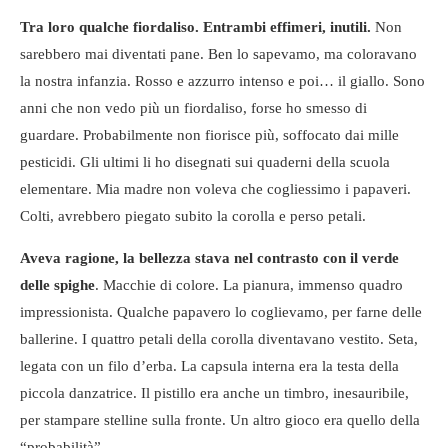
Tra loro qualche fiordaliso. Entrambi effimeri, inutili.
Non
sarebbero mai diventati pane. Ben lo sapevamo, ma coloravano
la nostra infanzia. Rosso e azzurro intenso e poi… il giallo. Sono
anni che non vedo più un fiordaliso, forse ho smesso di
guardare. Probabilmente non fiorisce più, soffocato dai mille
pesticidi. Gli ultimi li ho disegnati sui quaderni della scuola
elementare. Mia madre non voleva che cogliessimo i papaveri.
Colti, avrebbero piegato subito la corolla e perso petali.
Aveva ragione, la bellezza stava nel contrasto con il verde
delle spighe
. Macchie di colore. La pianura, immenso quadro
impressionista. Qualche papavero lo coglievamo, per farne delle
ballerine. I quattro petali della corolla diventavano vestito. Seta,
legata con un filo d’erba. La capsula interna era la testa della
piccola danzatrice. Il pistillo era anche un timbro, inesauribile,
per stampare stelline sulla fronte. Un altro gioco era quello della
“probabilità”.