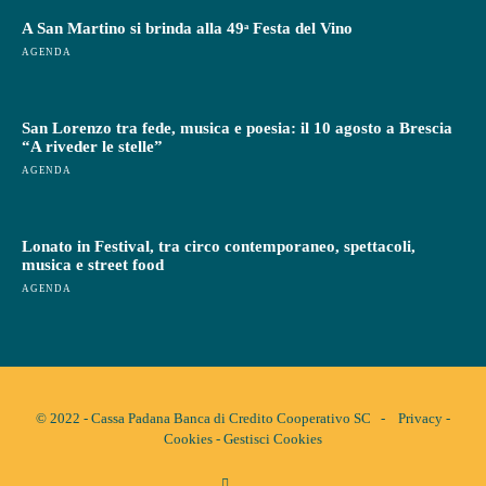
A San Martino si brinda alla 49ᵃ Festa del Vino
AGENDA
San Lorenzo tra fede, musica e poesia: il 10 agosto a Brescia
“A riveder le stelle”
AGENDA
Lonato in Festival, tra circo contemporaneo, spettacoli,
musica e street food
AGENDA
© 2022 - Cassa Padana Banca di Credito Cooperativo SC -
Privacy
-
Cookies
-
Gestisci Cookies