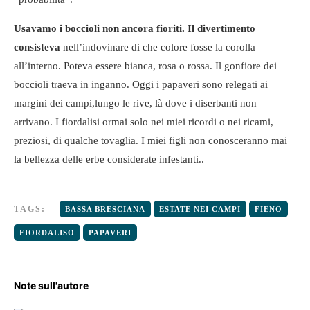
Usavamo i boccioli non ancora fioriti. Il divertimento
consisteva
nell’indovinare di che colore fosse la corolla
all’interno. Poteva essere bianca, rosa o rossa. Il gonfiore dei
boccioli traeva in inganno. Oggi i papaveri sono relegati ai
margini dei campi,lungo le rive, là dove i diserbanti non
arrivano. I fiordalisi ormai solo nei miei ricordi o nei ricami,
preziosi, di qualche tovaglia. I miei figli non conosceranno mai
la bellezza delle erbe considerate infestanti..
TAGS:
BASSA BRESCIANA
ESTATE NEI CAMPI
FIENO
FIORDALISO
PAPAVERI
Note sull'autore