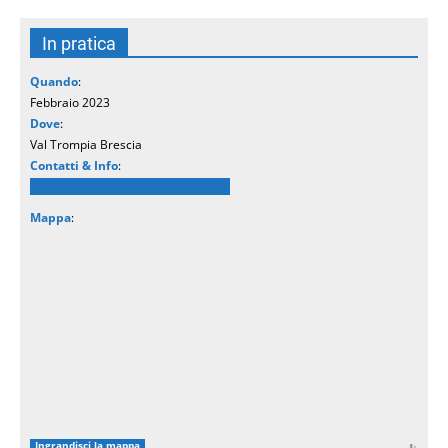
In pratica
Quando
:
Febbraio 2023
Dove
:
Val Trompia Brescia
Contatti & Info
:
Comunità Montana Val Trompia
Mappa
:
Ingrandisci la mappa