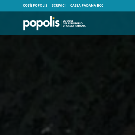
COS’È POPOLIS
SCRIVICI
CASSA PADANA BCC