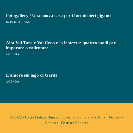
Fotogallery / Una nuova casa per i formichieri giganti
IN PRIMO PIANO
Alta Val Taro e Val Ceno e la lentezza: quattro modi per
imparare a rallentare
AGENDA
L’amore sul lago di Garda
AGENDA
© 2022 - Cassa Padana Banca di Credito Cooperativo SC -
Privacy
-
Cookies
-
Gestisci Cookies