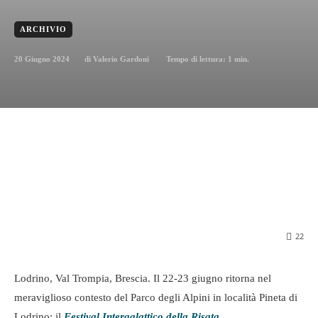
ARCHIVIO
20 Giugno 2024
Tempo di lettura:
1
min.
di
Valerio Gardoni
22
Lodrino, Val Trompia, Brescia. Il 22-23 giugno ritorna nel
meraviglioso contesto del Parco degli Alpini in località Pineta di
Lodrino: il
Festival Intergalattico della Risata
.