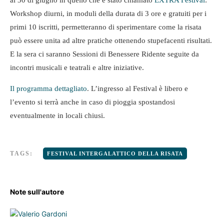
al 30 di giugno in quello che è stato chiamato
EXTRA Festival
:
Workshop diurni, in moduli della durata di 3 ore e gratuiti per i
primi 10 iscritti, permetteranno di sperimentare come la risata
può essere unita ad altre pratiche ottenendo stupefacenti risultati.
E la sera ci saranno Sessioni di Benessere Ridente seguite da
incontri musicali e teatrali e altre iniziative.
Il programma dettagliato
. L’ingresso al Festival è libero e
l’evento si terrà anche in caso di pioggia spostandosi
eventualmente in locali chiusi.
TAGS:
FESTIVAL INTERGALATTICO DELLA RISATA
Note sull'autore