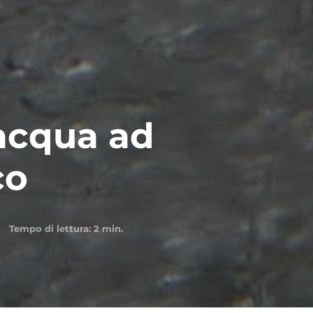
’acqua ad
co
Tempo di lettura:
2
min.