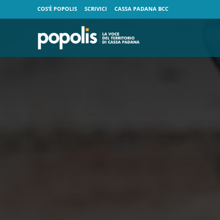
COS’È POPOLIS
SCRIVICI
CASSA PADANA BCC