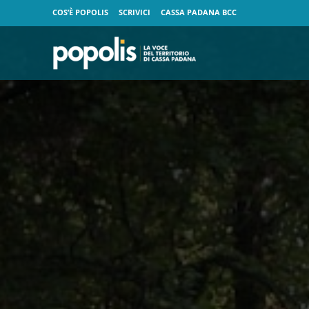
COS’È POPOLIS
SCRIVICI
CASSA PADANA BCC