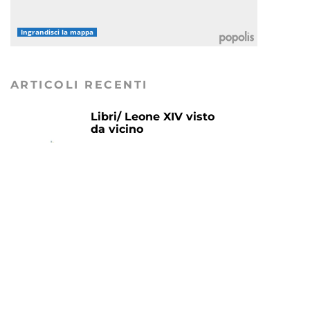
Ingrandisci la mappa
ARTICOLI RECENTI
Libri/ Leone XIV visto
da vicino
IN PRIMO PIANO
Festa del Lago e
dell’Ospite 2026: a
Desenzano quattro
giorni tra tradizione,
musica e sapori del
territorio
AGENDA