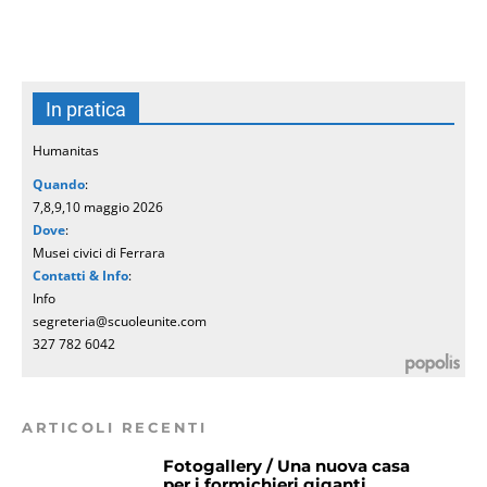
In pratica
Humanitas
Quando
:
7,8,9,10 maggio 2026
Dove
:
Musei civici di Ferrara
Contatti & Info
:
Info
segreteria@scuoleunite.com
327 782 6042
ARTICOLI RECENTI
Fotogallery / Una nuova casa
per i formichieri giganti