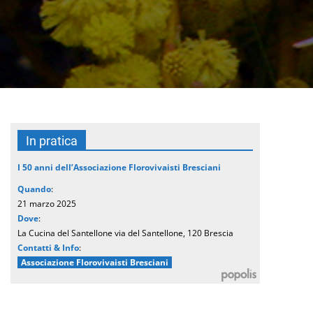
In pratica
I 50 anni dell’Associazione Florovivaisti Bresciani
Quando
:
21 marzo 2025
Dove
:
La Cucina del Santellone via del Santellone, 120 Brescia
Contatti & Info
:
Associazione Florovivaisti Bresciani