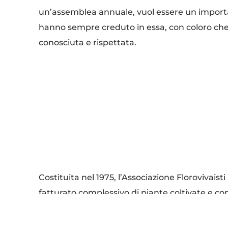
un’assemblea annuale, vuol essere un importa
hanno sempre creduto in essa, con coloro che
conosciuta e rispettata.
Costituita nel 1975, l’Associazione Florovivais
fatturato complessivo di piante coltivate e com
addetti impiegati superano le 1.200 unità.