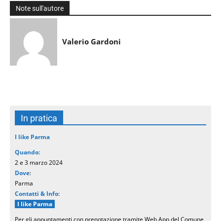
Note sull'autore
Valerio Gardoni
In pratica
I like Parma
Quando
:
2 e 3 marzo 2024
Dove
:
Parma
Contatti & Info
:
I like Parma
Per gli appuntamenti con prenotazione tramite Web App del Comune