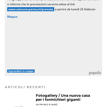
si informa che le prenotazioni saranno attive al link
www.comune.parma.it/prenota
a partire da lunedì 26 febbraio
Mappa
:
Ingrandisci la mappa
ARTICOLI RECENTI
Fotogallery / Una nuova casa
per i formichieri giganti
IN PRIMO PIANO