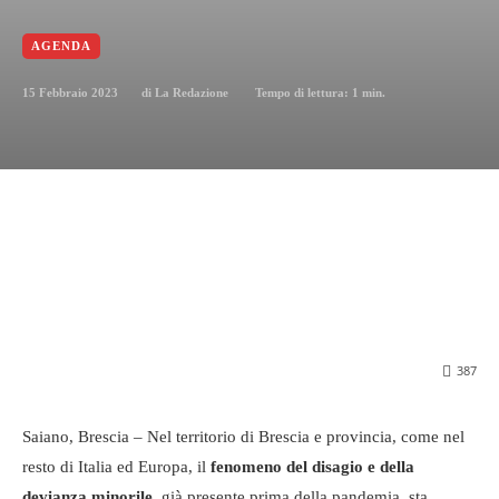
AGENDA
15 Febbraio 2023
Tempo di lettura:
1
min.
di
La Redazione
387
Saiano, Brescia – Nel territorio di Brescia e provincia, come nel
resto di Italia ed Europa, il
fenomeno del disagio e della
devianza minorile
, già presente prima della pandemia, sta