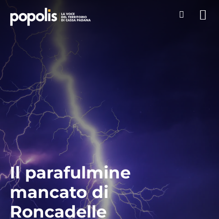
Il parafulmine
mancato di
Roncadelle