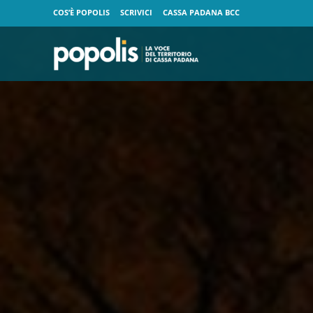
COS’È POPOLIS
SCRIVICI
CASSA PADANA BCC