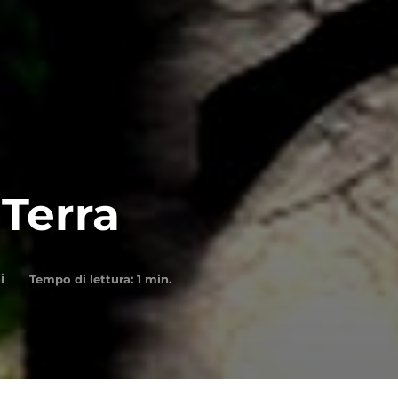
 Terra
i
Tempo di lettura:
1
min.