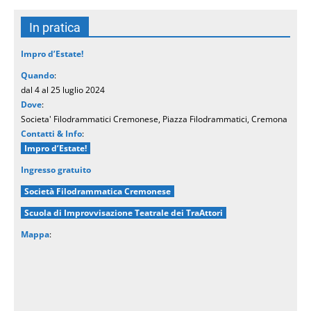
In pratica
Impro d’Estate!
Quando
:
dal 4 al 25 luglio 2024
Dove
:
Societa' Filodrammatici Cremonese, Piazza Filodrammatici, Cremona
Contatti & Info
:
Impro d’Estate!
Ingresso gratuito
Società Filodrammatica Cremonese
Scuola di Improvvisazione Teatrale dei TraAttori
Mappa
: