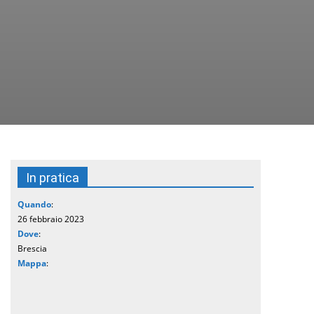
In pratica
Quando
:
26 febbraio 2023
Dove
:
Brescia
Mappa
: