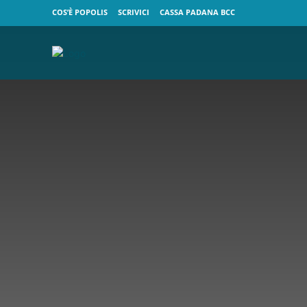
COS’È POPOLIS
SCRIVICI
CASSA PADANA BCC