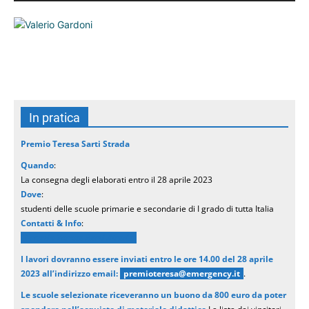
In pratica
Premio Teresa Sarti Strada
Quando
:
La consegna degli elaborati entro il 28 aprile 2023
Dove
:
studenti delle scuole primarie e secondarie di I grado di tutta Italia
Contatti & Info
:
Premio Teresa Sarti Strada
I lavori dovranno essere inviati entro le ore 14.00 del 28 aprile
2023 all’indirizzo email:
premioteresa@emergency.it
.
Le scuole selezionate riceveranno un buono da 800 euro da poter