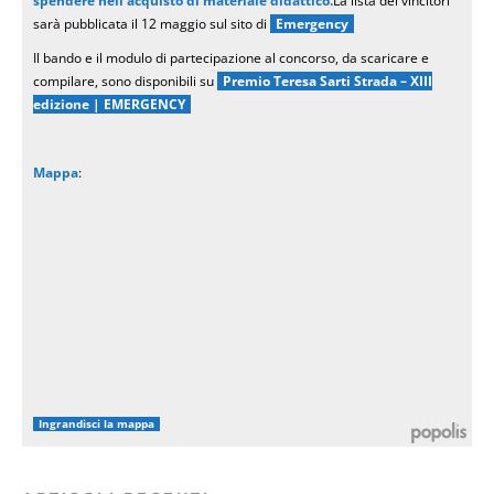
spendere nell’acquisto di materiale didattico.
La lista dei vincitori
sarà pubblicata il 12 maggio sul sito di
Emergency
Il bando e il modulo di partecipazione al concorso, da scaricare e
compilare, sono disponibili su
Premio Teresa Sarti Strada – XIII
edizione | EMERGENCY
Mappa
:
Ingrandisci la mappa