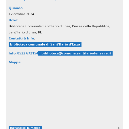
Quando
:
12 ottobre 2024
Dove
:
Biblioteca Comunale Sant'Ilario d'Enza, Piazza della Repubblica,
Sant'Ilario d'Enza, RE
Contatti & Info
:
biblioteca comunale di Sant’Ilario d’Enza
Info: 0522 672154
biblioteca@comune.santilariodenza.re.it
Mappa
:
Ingrandisci la mappa