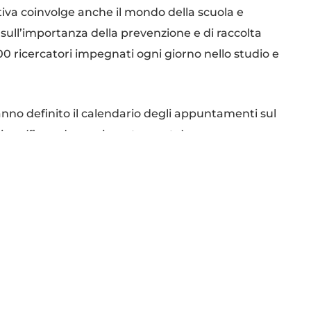
ativa coinvolge anche il mondo della scuola e
ull’importanza della prevenzione e di raccolta
400 ricercatori impegnati ogni giorno nello studio e
anno definito il calendario degli appuntamenti sul
ssima (fino ad esaurimento scorte).
 8.00-18.00
 8.00-18.00
30-16.30