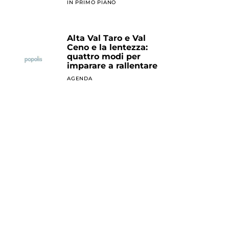
IN PRIMO PIANO
Alta Val Taro e Val
Ceno e la lentezza:
quattro modi per
imparare a rallentare
AGENDA
L’amore sul lago di
Garda
AGENDA
Itinerari / Un
santuario, un nido
d’aquila
IN PRIMO PIANO