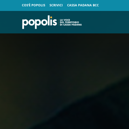
COS’È POPOLIS
SCRIVICI
CASSA PADANA BCC