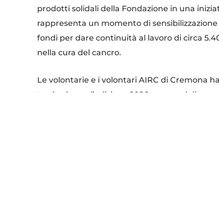
prodotti solidali della Fondazione in una inizi
rappresenta un momento di sensibilizzazione s
fondi per dare continuità al lavoro di circa 5.
nella cura del cancro.
Le volontarie e i volontari AIRC di Cremona h
territorio per l’edizione 2026, con orari di ma
Giovedì 22 gennaio
Mercato Isola Dovarese – mattina: 8.30-12.30
Ospedale di Cremona – mattina e pomeriggio:
Venerdì 23 gennaio
Ospedale di Cremona – mattina e pomeriggio:
Casa di cura Ancelle della Carità – mattina: 7.