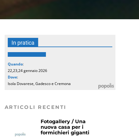
In pratica
Arance della Salute
Quando
:
22,23,24 gennaio 2026
Dove
:
Isola Dovarese, Gadesco e Cremona
ARTICOLI RECENTI
Fotogallery / Una
nuova casa per i
formichieri giganti