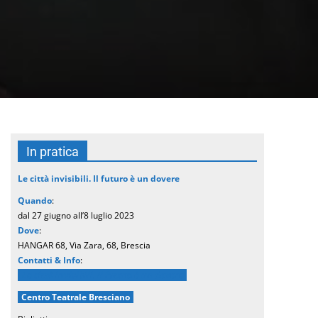
In pratica
Le città invisibili. Il futuro è un dovere
Quando
:
dal 27 giugno all’8 luglio 2023
Dove
:
HANGAR 68, Via Zara, 68, Brescia
Contatti & Info
:
Le città invisibili. Il futuro è un dovere
Centro Teatrale Bresciano