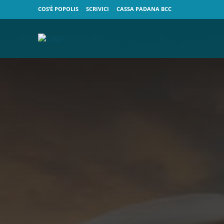
COS’È POPOLIS
SCRIVICI
CASSA PADANA BCC