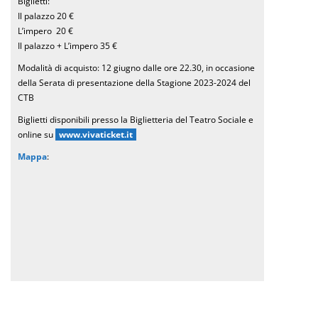
Biglietti:
Il palazzo 20 €
L’impero 20 €
Il palazzo + L’impero 35 €
Modalità di acquisto: 12 giugno dalle ore 22.30, in occasione
della Serata di presentazione della Stagione 2023-2024 del
CTB
Biglietti disponibili presso la Biglietteria del Teatro Sociale e
online su
www.vivaticket.it
Mappa
: