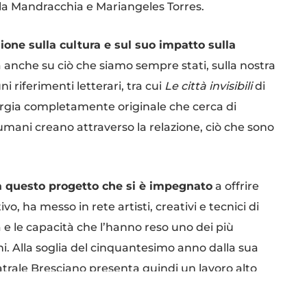
la Mandracchia e Mariangeles Torres.
ione sulla cultura e sul suo impatto sulla
a anche su ciò che siamo sempre stati, sulla nostra
 riferimenti letterari, tra cui
Le città invisibili
di
urgia completamente originale che cerca di
i umani creano attraverso la relazione, ciò che sono
 a questo progetto che si è impegnato
a offrire
vo, ha messo in rete artisti, creativi e tecnici di
 e le capacità che l’hanno reso uno dei più
ni. Alla soglia del cinquantesimo anno dalla sua
atrale Bresciano presenta quindi un lavoro alto
ambizioso da un punto di vista scenico. Una vera