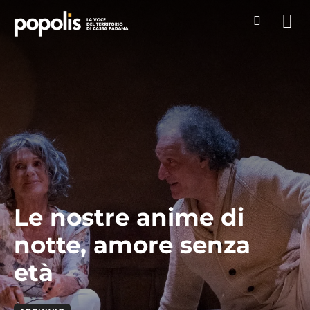
Le nostre anime di
notte, amore senza
età