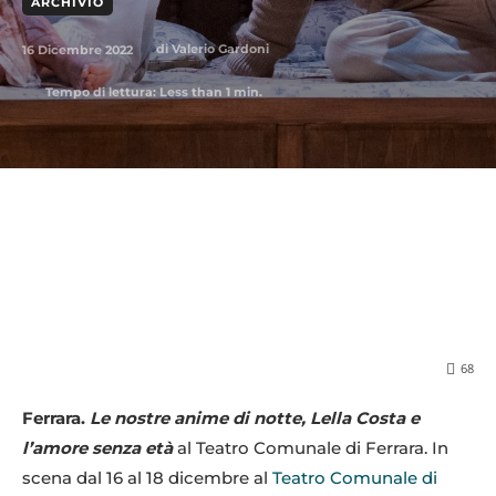
ARCHIVIO
16 Dicembre 2022
di
Valerio Gardoni
Tempo di lettura:
Less than 1
min.
68
Ferrara.
Le nostre anime di notte, Lella Costa e
l’amore senza età
al Teatro Comunale di Ferrara. In
scena dal 16 al 18 dicembre al
Teatro Comunale di