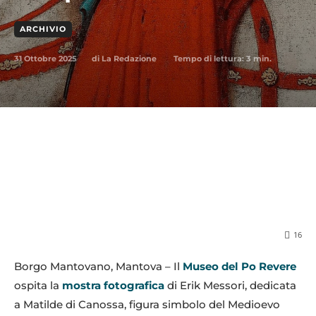
ARCHIVIO
31 Ottobre 2025
Tempo di lettura:
3
min.
di
La Redazione
16
Borgo Mantovano, Mantova – Il
Museo del Po Revere
ospita la
mostra fotografica
di Erik Messori, dedicata
a Matilde di Canossa, figura simbolo del Medioevo