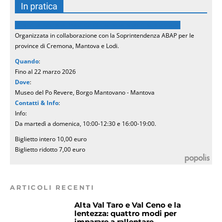
In pratica
Domina Aeterna. Matilde di Canossa oltre il suo tempo
Organizzata in collaborazione con la Soprintendenza ABAP per le
province di Cremona, Mantova e Lodi.
Quando
:
Fino al 22 marzo 2026
Dove
:
Museo del Po Revere, Borgo Mantovano - Mantova
Contatti & Info
:
Info:
Da martedì a domenica, 10:00-12:30 e 16:00-19:00.
Biglietto intero 10,00 euro
Biglietto ridotto 7,00 euro
ARTICOLI RECENTI
Alta Val Taro e Val Ceno e la
lentezza: quattro modi per
imparare a rallentare