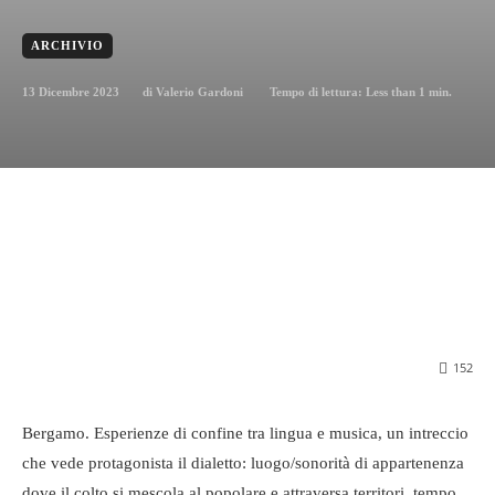
ARCHIVIO
13 Dicembre 2023
Tempo di lettura:
Less than 1
min.
di
Valerio Gardoni
152
Bergamo. Esperienze di confine tra lingua e musica, un intreccio
che vede protagonista il dialetto: luogo/sonorità di appartenenza
dove il colto si mescola al popolare e attraversa territori, tempo,