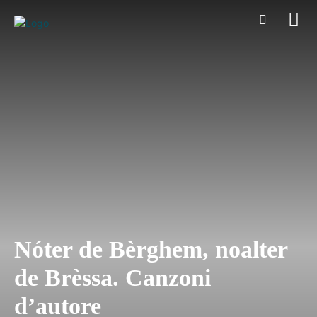
Nóter de Bèrghem, noalter
de Brèssa. Canzoni
d’autore