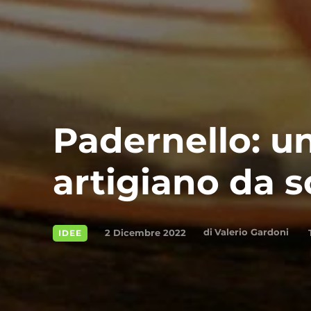
Padernello: u
artigiano da 
di
Valerio Gardoni
2 Dicembre 2022
IDEE