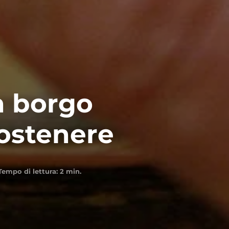
n borgo
sostenere
Tempo di lettura:
2
min.