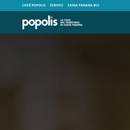
COS’È POPOLIS
SCRIVICI
CASSA PADANA BCC