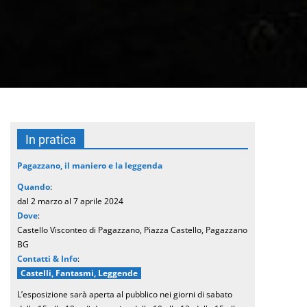
In pratica
Pagazzano, il maniero e la leggenda
Quando
:
dal 2 marzo al 7 aprile 2024
Dove
:
Castello Visconteo di Pagazzano, Piazza Castello, Pagazzano
BG
Contatti & Info
:
Castelli, Fantasmi, Leggende
L’esposizione sarà aperta al pubblico nei giorni di sabato