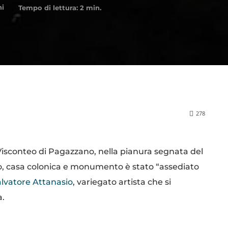
ni
Tempo di lettura:
2
min.
278
isconteo di Pagazzano, nella pianura segnata del
aio, casa colonica e monumento è stato “assediato
lvatore Attanasio
, variegato artista che si
a.