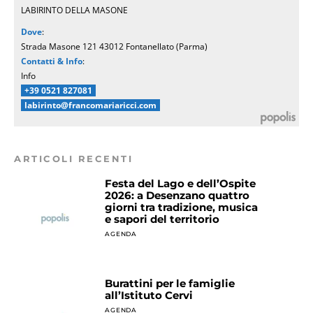
LABIRINTO DELLA MASONE
Dove
:
Strada Masone 121 43012 Fontanellato (Parma)
Contatti & Info
:
Info
+39 0521 827081
labirinto@francomariaricci.com
ARTICOLI RECENTI
Festa del Lago e dell’Ospite
2026: a Desenzano quattro
giorni tra tradizione, musica
e sapori del territorio
AGENDA
Burattini per le famiglie
all’Istituto Cervi
AGENDA