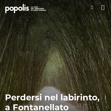
Perdersi nel labirinto,
a Fontanellato