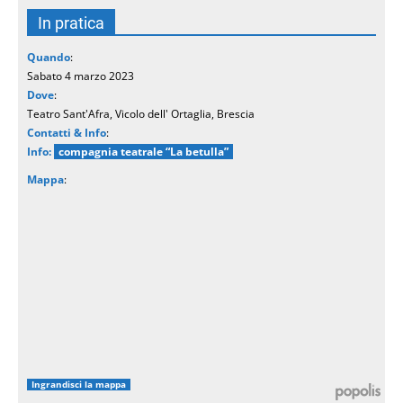
In pratica
Quando
:
Sabato 4 marzo 2023
Dove
:
Teatro Sant'Afra, Vicolo dell' Ortaglia, Brescia
Contatti & Info
:
Info:
compagnia teatrale “La betulla”
Mappa
:
Ingrandisci la mappa