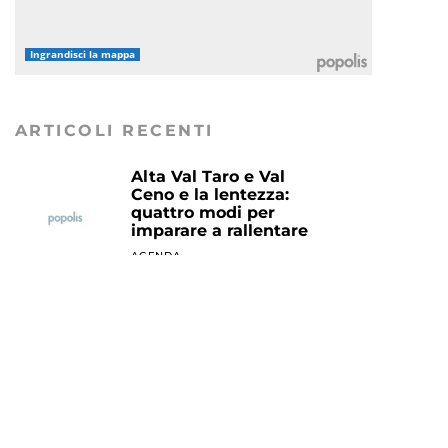
Ingrandisci la mappa
ARTICOLI RECENTI
Alta Val Taro e Val
Ceno e la lentezza:
quattro modi per
imparare a rallentare
AGENDA
L’amore sul lago di
Garda
AGENDA
Itinerari / Un