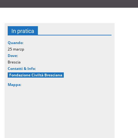
In pratica
Quando
:
25 marzp
Dove
:
Brescia
Contatti & Info
:
Fondazione Civiltà Bresciana
Mappa
: