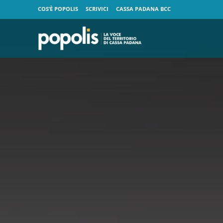
COS’È POPOLIS
SCRIVICI
CASSA PADANA BCC