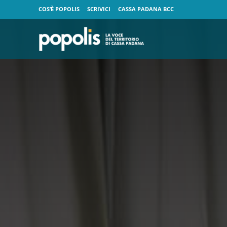
COS’È POPOLIS
SCRIVICI
CASSA PADANA BCC