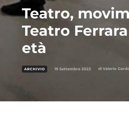
Teatro, movim
Teatro Ferrara
età
di
Valerio Gard
19 Settembre 2023
ARCHIVIO