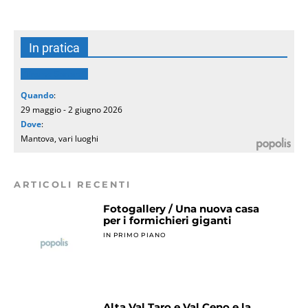
In pratica
‘Trame Sonore’
Quando
:
29 maggio - 2 giugno 2026
Dove
:
Mantova, vari luoghi
ARTICOLI RECENTI
Fotogallery / Una nuova casa
per i formichieri giganti
IN PRIMO PIANO
Alta Val Taro e Val Ceno e la