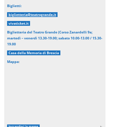
Biglietti:
biglietteria@teatrogrande.it
vivaticket.it
Biglietteria del Teatro Grande (Corso Zanardelli 9a;
martedì – venerdì 13.30-19.00; sabato 10.00-13.00 / 15.30-
19.00
Casa della Memoria di Brescia
Mappa
:
Ingrandisci la mappa