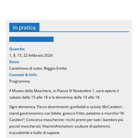
In pratica
Carnevale del Castlein
Quando
:
1, 8, 15, 22 febbraio 2026
Dove
:
Castelnovo di sotto, Reggio Emilia
Contatti & Info
:
Programma
Il Museo della Maschera, in Piazza IV Novembre 1, sarà aperto il
sabato dalle 15 alle 18 e la domenica dalle 10 alle 18.
Ogni domenica: Parco divertimenti: gonfiabili e scivoli; McCastlein:
stand gastronomico con bibite, gnocco fritto, patatine a marchio “Al
Castlein”; Concorso mascherine: ricchi premi per tutti i bambini più
piccoli mascherati; VitaminAnimation: sculture di palloncini,
truccabimbi e bolle di sapone.