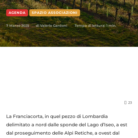
AGENDA
SPAZIO ASSOCIAZIONI
7 Marzo 2025
Tempo di lettura:
1
min.
di
Valerio Gardoni
23
La Franciacorta, in quel pezzo di Lombardia
delimitato a nord dalle sponde del Lago d’Iseo, a est
dal proseguimento delle Alpi Retiche, a ovest dal