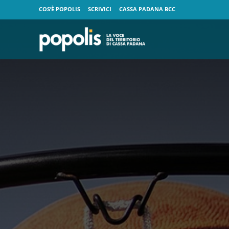
COS’È POPOLIS
SCRIVICI
CASSA PADANA BCC