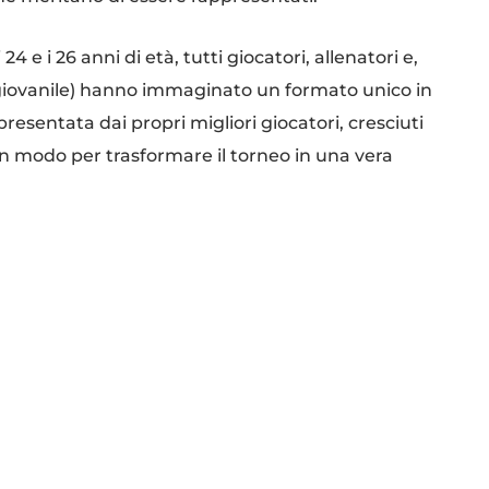
4 e i 26 anni di età, tutti giocatori, allenatori e,
e giovanile) hanno immaginato un formato unico in
resentata dai propri migliori giocatori, cresciuti
 un modo per trasformare il torneo in una vera
à cestistica.
l Team Centro, Hinterland, Garda, Iseo, Valtrompia e
rea geografica, ma un vero e proprio senso di
che unisca competizione, spettacolo e identità
to dell’estate bresciana.
 verranno sostituiti da due tempi da 15 minuti l’uno
 alta l’attenzione del pubblico e il rendimento