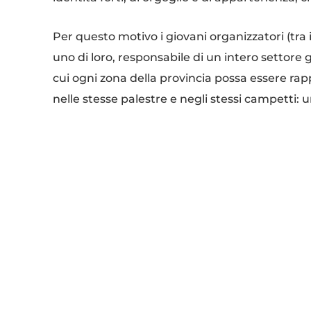
Per questo motivo i giovani organizzatori (tra i 2
uno di loro, responsabile di un intero settor
cui ogni zona della provincia possa essere rapp
nelle stesse palestre e negli stessi campetti:
celebrazione del territorio e della sua comunit
Il torneo vedrà così la nascita di 6 squadre, i
Bassa: realtà che rappresentano non solo un’a
appartenenza. L’obiettivo è creare un evento 
territoriale, diventando un punto di riferimen
Inoltre i classici “quattro quarti” da 10 minuti
e azioni più lunghe: un mix pensato per tenere
dei giocatori.