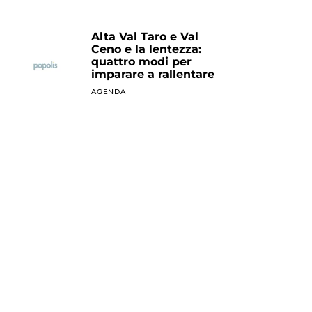
Alta Val Taro e Val
Ceno e la lentezza:
quattro modi per
imparare a rallentare
AGENDA
L’amore sul lago di
Garda
AGENDA
Itinerari / Un
santuario, un nido
d’aquila
IN PRIMO PIANO