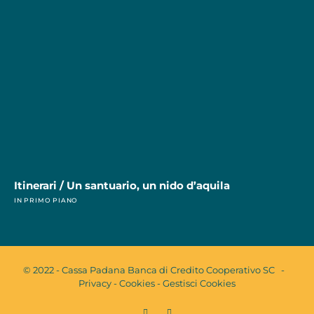
Itinerari / Un santuario, un nido d’aquila
IN PRIMO PIANO
© 2022 - Cassa Padana Banca di Credito Cooperativo SC -
Privacy
-
Cookies
-
Gestisci Cookies