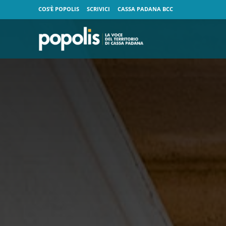
COS’È POPOLIS
SCRIVICI
CASSA PADANA BCC