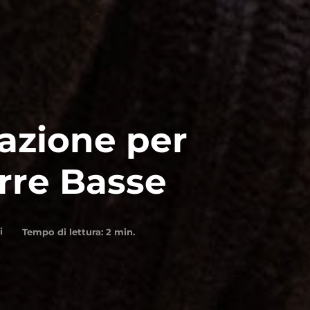
azione per
erre Basse
i
Tempo di lettura:
2
min.