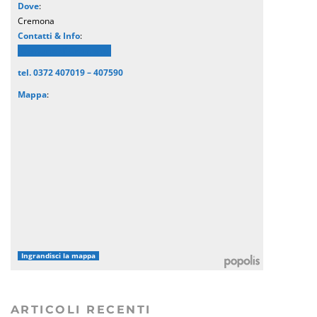
Dove
:
Cremona
Contatti & Info
:
Comune di Cremona
tel. 0372 407019 – 407590
Mappa
:
Ingrandisci la mappa
ARTICOLI RECENTI