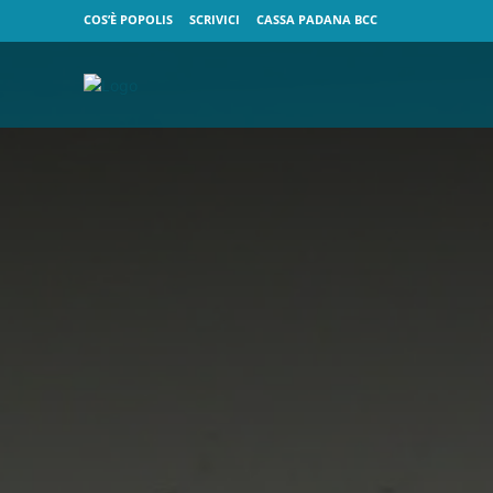
COS’È POPOLIS
SCRIVICI
CASSA PADANA BCC