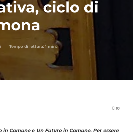
ativa, ciclo di
emona
i
Tempo di lettura:
1
min.
93
o in Comune
e
Un Futuro in Comune. Per essere