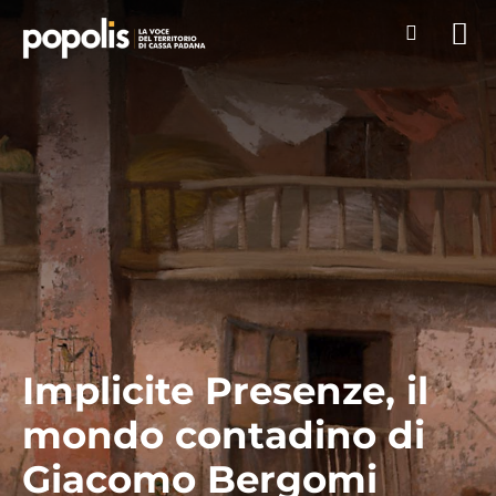
Implicite Presenze, il
mondo contadino di
Giacomo Bergomi