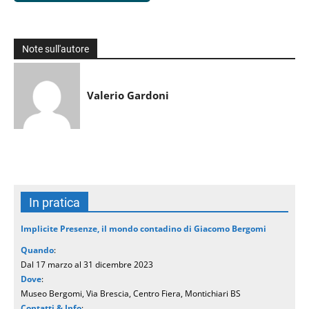
Note sull'autore
Valerio Gardoni
In pratica
Implicite Presenze, il mondo contadino di Giacomo Bergomi
Quando
:
Dal 17 marzo al 31 dicembre 2023
Dove
:
Museo Bergomi, Via Brescia, Centro Fiera, Montichiari BS
Contatti & Info
: