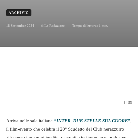
ARCHIVIO
18 Settembre 2024
Tempo di lettura:
1
min.
di
La Redazione
83
Arriva nelle sale italiane
“INTER. DUE STELLE SUL CUORE”
,
il film-evento che celebra il 20° Scudetto del Club nerazzurro
attraverso immagini inedite, racconti e testimonianze esclusive,