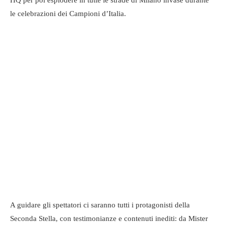
HQ per poi esplodere in tutte le strade di Milano invase durante
le celebrazioni dei Campioni d’Italia.
A guidare gli spettatori ci saranno tutti i protagonisti della
Seconda Stella, con testimonianze e contenuti inediti: da Mister