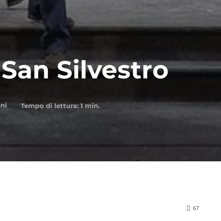
San Silvestro
ni
Tempo di lettura:
1
min.
67