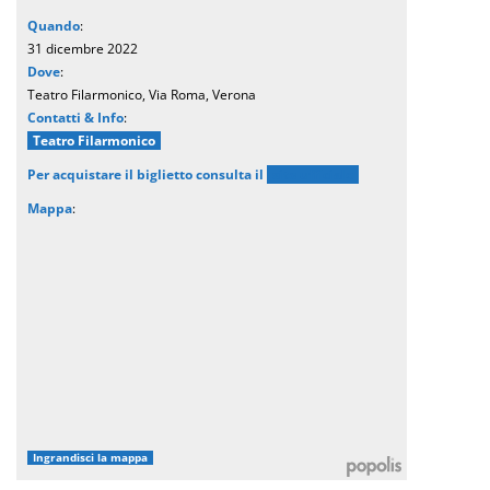
Quando
:
31 dicembre 2022
Dove
:
Teatro Filarmonico, Via Roma, Verona
Contatti & Info
:
Teatro Filarmonico
Per acquistare il biglietto consulta
il
sito ufficiale
Mappa
:
Ingrandisci la mappa