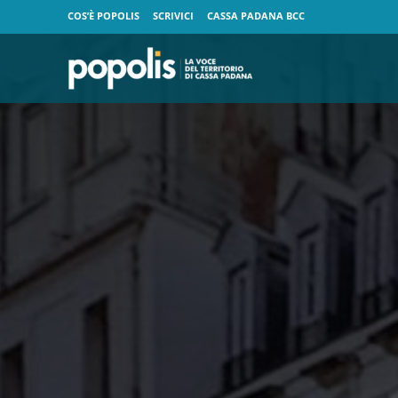
COS’È POPOLIS
SCRIVICI
CASSA PADANA BCC