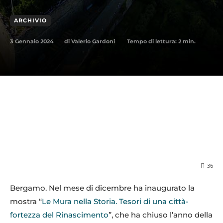
ARCHIVIO
3 Gennaio 2024
Tempo di lettura:
2
min.
di
Valerio Gardoni
36
Bergamo. Nel mese di dicembre ha inaugurato la
mostra “
Le Mura nella Storia. Tesori di una città-
fortezza del Rinascimento
”, che ha chiuso l’anno della