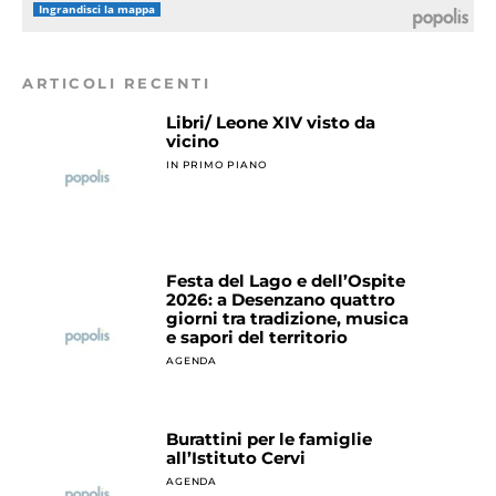
Ingrandisci la mappa
ARTICOLI RECENTI
Libri/ Leone XIV visto da
vicino
IN PRIMO PIANO
Festa del Lago e dell’Ospite
2026: a Desenzano quattro
giorni tra tradizione, musica
e sapori del territorio
AGENDA
Burattini per le famiglie
all’Istituto Cervi
AGENDA