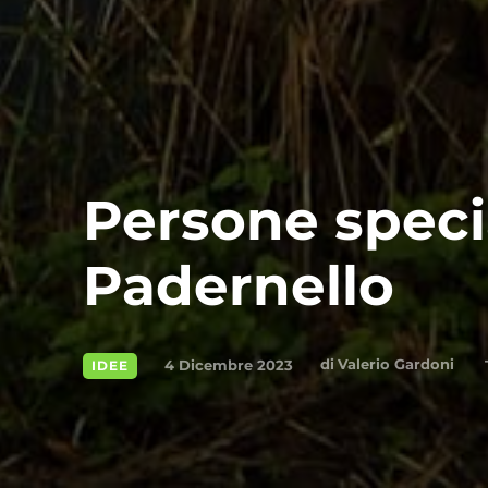
Persone specia
Padernello
di
Valerio Gardoni
4 Dicembre 2023
IDEE