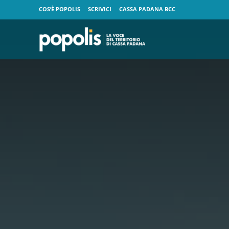
COS’È POPOLIS
SCRIVICI
CASSA PADANA BCC