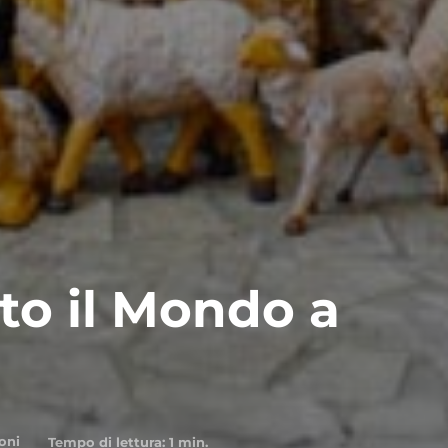
to il Mondo a
oni
Tempo di lettura:
1
min.