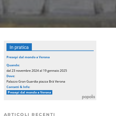
In pratica
Presepi dal mondo a Verona
Quando
:
dal 23 novembre 2024 al 19 gennaio 2025
Dove
:
Palazzo Gran Guardia piazza Brà Verona
Contatti & Info
:
Presepi dal mondo a Verona
ARTICOLI RECENTI