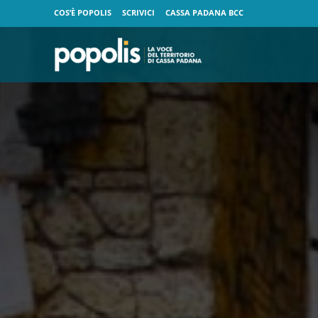
COS’È POPOLIS
SCRIVICI
CASSA PADANA BCC