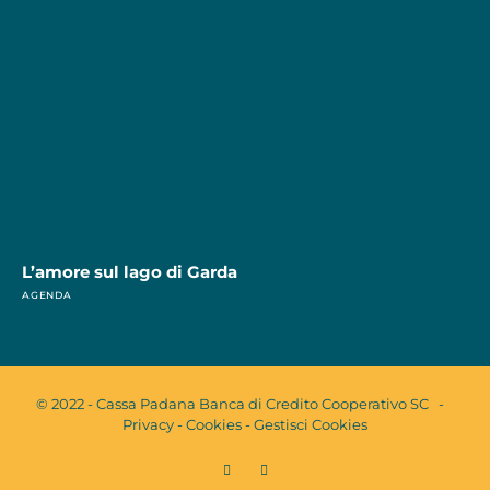
L’amore sul lago di Garda
AGENDA
© 2022 - Cassa Padana Banca di Credito Cooperativo SC -
Privacy
-
Cookies
-
Gestisci Cookies