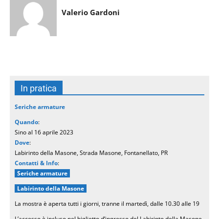
Valerio Gardoni
In pratica
Seriche armature
Quando
:
Sino al 16 aprile 2023
Dove
:
Labirinto della Masone, Strada Masone, Fontanellato, PR
Contatti & Info
:
Seriche armature
Labirinto della Masone
La mostra è aperta tutti i giorni, tranne il martedì, dalle 10.30 alle 19
L’accesso è incluso nel biglietto d’ingresso del Labirinto della Masone