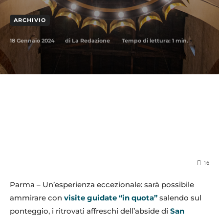
ARCHIVIO
18 Gennaio 2024
Tempo di lettura:
1
min.
di
La Redazione
16
Parma – Un’esperienza eccezionale: sarà possibile
ammirare con
visite guidate “in quota”
salendo sul
ponteggio, i ritrovati affreschi dell’abside di
San