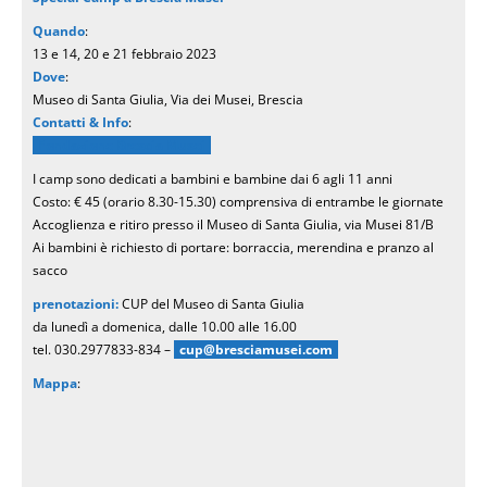
Quando
:
13 e 14, 20 e 21 febbraio 2023
Dove
:
Museo di Santa Giulia, Via dei Musei, Brescia
Contatti & Info
:
Fondazione Brescia Musei
I camp sono dedicati a bambini e bambine dai 6 agli 11 anni
Costo: € 45 (orario 8.30-15.30) comprensiva di entrambe le giornate
Accoglienza e ritiro presso il Museo di Santa Giulia, via Musei 81/B
Ai bambini è richiesto di portare: borraccia, merendina e pranzo al
sacco
prenotazioni:
CUP del Museo di Santa Giulia
da lunedì a domenica, dalle 10.00 alle 16.00
tel. 030.2977833-834 –
cup@bresciamusei.com
Mappa
: