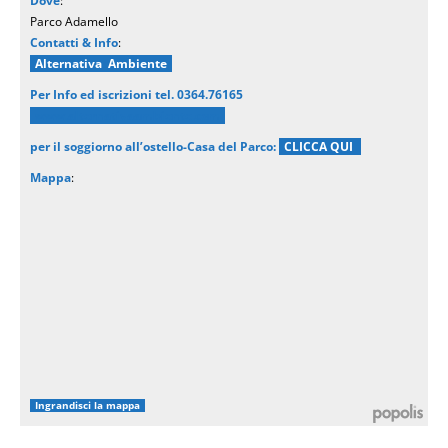
Dove
:
Parco Adamello
Contatti & Info
:
Alternativa Ambiente
Per Info ed iscrizioni tel. 0364.76165
www.alternativaambiente.com
per il soggiorno all’ostello-Casa del Parco:
CLICCA QUI
Mappa
:
Ingrandisci la mappa